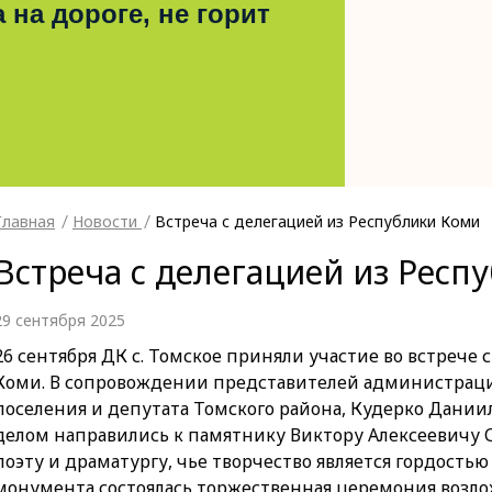
 на дороге, не горит
Главная
Новости
Встреча с делегацией из Республики Коми
Встреча с делегацией из Респ
29 сентября 2025
26 сентября ДК с. Томское приняли участие во встрече 
Коми. В сопровождении представителей администраци
поселения и депутата Томского района, Кудерко Дании
делом направились к памятнику Виктору Алексеевичу
поэту и драматургу, чье творчество является гордость
монумента состоялась торжественная церемония возло