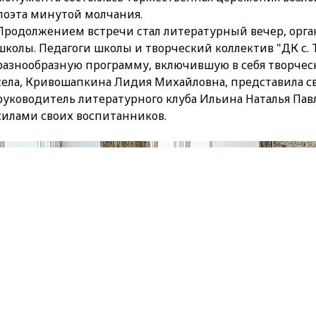
поэта минутой молчания.
Продолжением встречи стал литературный вечер, орг
школы. Педагоги школы и творческий коллектив "ДК с.
разнообразную программу, включившую в себя творческ
села, Кривошапкина Лидия Михайловна, представила св
руководитель литературного клуба Ильина Наталья Пав
силами своих воспитанников.