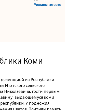
Решаем вместе
ублики Коми
с делегацией из Республики
и Итатского сельского
ла Николаевича, гости первым
 Савину, выдающемуся коми
ю республики. У подножия
жения цветов. Почтили память