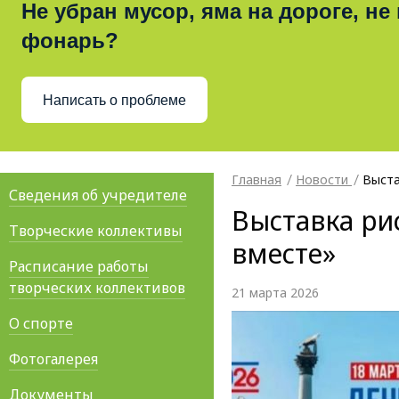
Не убран мусор, яма на дороге, не
фонарь?
Написать о проблеме
Главная
Новости
Выста
Сведения об учредителе
Выставка ри
Творческие коллективы
вместе»
Расписание работы
творческих коллективов
21 марта 2026
О спорте
Фотогалерея
Документы